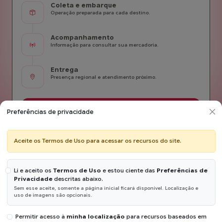
Coleta e embarque
Operação preparada para cada destino.
Acompanhamento
Informação para consultar sua mercadoria.
Entrega
Presença regional e atendimento próximo.
Planeje seu envio
Preferências de privacidade
Consultar prazo de entrega
Aceite os Termos de Uso para acessar os recursos do site.
Li e aceito os
Termos de Uso
e estou ciente das
Preferências de
Privacidade
descritas abaixo.
ATENDIMENTO RÁPIDO
O que você precisa
Sem esse aceite, somente a página inicial ficará disponível. Localização e
uso de imagens são opcionais.
resolver agora?
Permitir acesso à
minha localização
para recursos baseados em