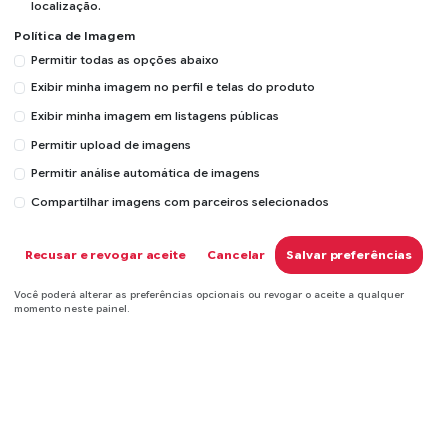
localização.
Consulte sua operação, encontre atendimento ou emita documentos
Política de Imagem
pelos atalhos mais utilizados da Alfa.
Permitir todas as opções abaixo
Exibir minha imagem no perfil e telas do produto
Exibir minha imagem em listagens públicas
01
Permitir upload de imagens
Permitir análise automática de imagens
Rastrear mercadoria
Compartilhar imagens com parceiros selecionados
Acompanhe sua entrega informando os dados da nota fiscal.
Recusar e revogar aceite
Cancelar
Salvar preferências
Você poderá alterar as preferências opcionais ou revogar o aceite a qualquer
momento neste painel.
Rastrear agora
02