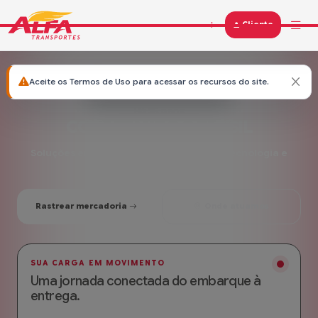
Cliente
Ajuda
Aceite os Termos de Uso para acessar os recursos do site.
Alfa (1 - Caçador) perto de você!
Há 35 anos
CONECTANDO O BRASIL
Soluções em transporte com eficiência, tecnologia e
segurança do início ao fim.
Rastrear mercadoria
Onde atuamos
SUA CARGA EM MOVIMENTO
Uma jornada conectada do embarque à
entrega.